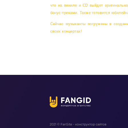
что на виниле и CD выйдет оригинальн
бонус-треками. Также готовится юбилейн
Сейчас музыканты погружены в создан
своих концертах!
2021 © FanSite - конструктор сайтов