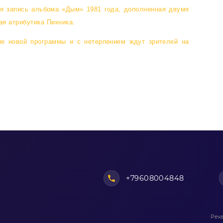
ая запись альбома «Дым» 1981 года, дополненная двумя
ая атрибутика Пикника.
ие новой программы и с нетерпением ждут зрителей на
+79608004848
Рек