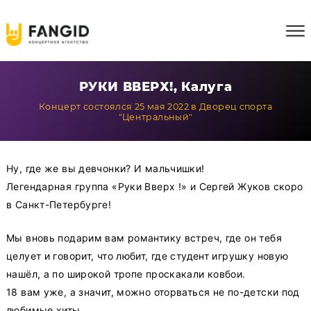
РУКИ ВВЕРХ!, Калуга
Концерт состоялся 25 мая 2022 в Дворец спорта
"Центральный"
Ну, где же вы девчонки? И мальчишки!
Легендарная группа «Руки Вверх !» и Сергей Жуков скоро
в Санкт-Петербурге!
Мы вновь подарим вам романтику встреч, где он тебя
целует и говорит, что любит, где студент игрушку новую
нашёл, а по широкой тропе проскакали ковбои.
18 вам уже, а значит, можно оторваться не по-детски под
любимые хиты.